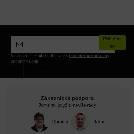
Z
á
Přihlásit
p
se
a
t
Vložením e-mailu souhlasíte s
podmínkami ochrany
osobních údajů
í
Zákaznická podpora
Jsme tu, když si nevíte rady
Dominik
Jakub