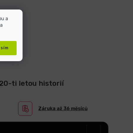
bu a
 a
asím
0-ti letou historií
Záruka až 36 měsíců