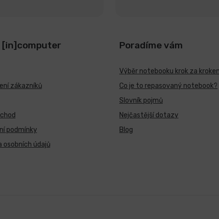
 [in]computer
Poradíme vám
Výběr notebooku krok za kroke
ní zákazníků
Co je to repasovaný notebook?
Slovník pojmů
bchod
Nejčastější dotazy
ní podmínky
Blog
 osobních údajů