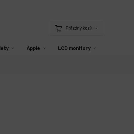
Prázdný košík
Nákupní
košík
lety
Apple
LCD monitory
Příslušens