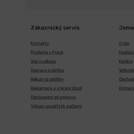
Zákaznický servis
Jsme
Kontakty
O nás
Prodejna v Praze
Hodnoce
Vše o nákupu
Kariéra
Doprava a platba
Velkoo
Nákup na splátky
Obchod
Reklamace a vrácení zboží
Ochrana
Odstoupení od smlouvy
Výkupy použitých zařízení