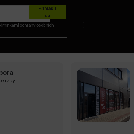
Přihlásit
se
dmínkami ochrany osobních
pora
te rady