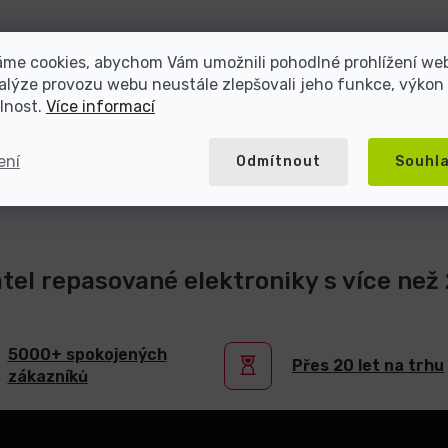
áme cookies, abychom Vám umožnili pohodlné prohlížení we
alýze provozu webu neustále zlepšovali jeho funkce, výkon
lnost.
Více informací
ení
Odmítnout
Souhl
atel repasované elektroniky s více než 2
5000+ spokojených
Přes 20 let na trhu
zákazníků