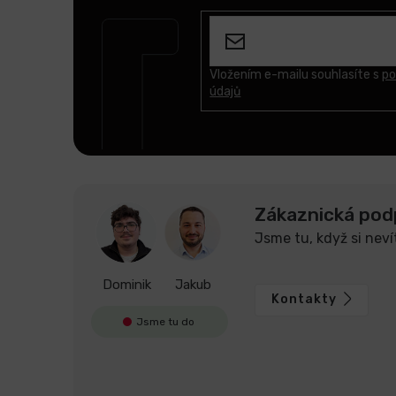
á
p
a
t
Vložením e-mailu souhlasíte s
po
údajů
í
Zákaznická pod
Jsme tu, když si neví
Dominik
Jakub
Kontakty
Jsme tu do