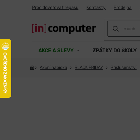
Přejít
Proč důvěřovat repasu
Kontakty
Prodejna
na
obsah
AKCE A SLEVY
ZPÁTKY DO ŠKOLY
Akční nabídka
BLACK FRIDAY
Příslušenství