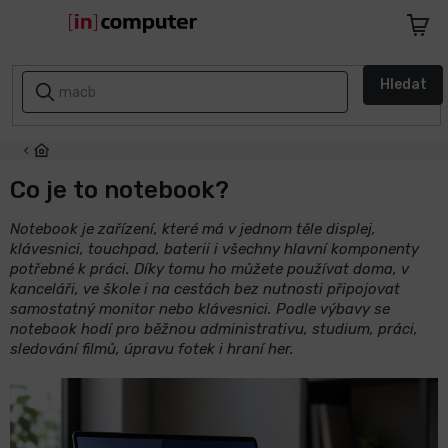
Přejít
na
Nákupn
obsah
košík
AKCE
Hledat
A
SLEVY
ZPÁTKY
DO
Co je to notebook?
ŠKOLY
Notebook je zařízení, které má v jednom těle displej,
klávesnici, touchpad, baterii i všechny hlavní komponenty
Notebooky
potřebné k práci. Díky tomu ho můžete používat doma, v
kanceláři, ve škole i na cestách bez nutnosti připojovat
Počítače
samostatný monitor nebo klávesnici. Podle výbavy se
notebook hodí pro běžnou administrativu, studium, práci,
sledování filmů, úpravu fotek i hraní her.
Telefony
a
tablety
Apple