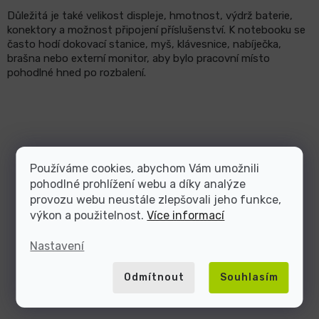
Důležitá je také velikost displeje, hmotnost, výdrž baterie,
konektory a možnost připojení příslušenství. K notebooku se
často hodí dokovací stanice, myš, klávesnice, nabíječka,
brašna nebo externí monitor, aby bylo pracovní místo
pohodlné hned po rozbalení.
Používáme cookies, abychom Vám umožnili
pohodlné prohlížení webu a díky analýze
provozu webu neustále zlepšovali jeho funkce,
výkon a použitelnost.
Více informací
Nastavení
Odmítnout
Souhlasím