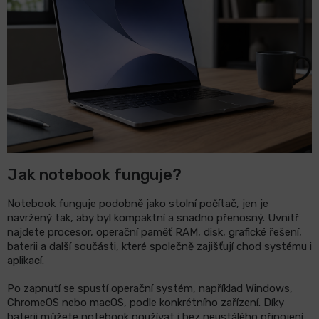
LCD
monitory
Příslušenství
Značky
Jak notebook funguje?
Notebook funguje podobně jako stolní počítač, jen je
navržený tak, aby byl kompaktní a snadno přenosný. Uvnitř
najdete procesor, operační paměť RAM, disk, grafické řešení,
baterii a další součásti, které společně zajišťují chod systému i
aplikací.
Po zapnutí se spustí operační systém, například Windows,
ChromeOS nebo macOS, podle konkrétního zařízení. Díky
baterii můžete notebook používat i bez neustálého připojení