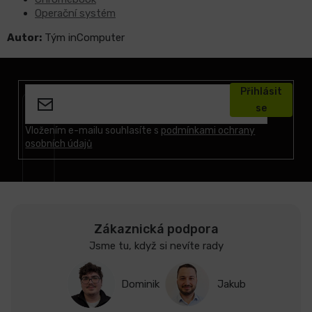
Operační systém
Autor:
Tým inComputer
Z
á
Přihlásit
p
se
a
t
Vložením e-mailu souhlasíte s
podmínkami ochrany
osobních údajů
í
Zákaznická podpora
Jsme tu, když si nevíte rady
Dominik
Jakub