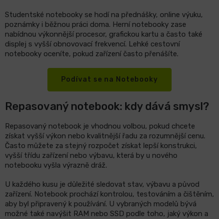
Studentské notebooky se hodí na přednášky, online výuku,
poznámky i běžnou práci doma. Herní notebooky zase
nabídnou výkonnější procesor, grafickou kartu a často také
displej s vyšší obnovovací frekvencí. Lehké cestovní
notebooky oceníte, pokud zařízení často přenášíte.
Podívat se na Notebooky
Repasovaný notebook: kdy dává smysl?
Repasovaný notebook je vhodnou volbou, pokud chcete
získat vyšší výkon nebo kvalitnější řadu za rozumnější cenu.
Často můžete za stejný rozpočet získat lepší konstrukci,
vyšší třídu zařízení nebo výbavu, která by u nového
notebooku vyšla výrazně dráž.
U každého kusu je důležité sledovat stav, výbavu a původ
zařízení. Notebook prochází kontrolou, testováním a čištěním,
aby byl připravený k používání. U vybraných modelů bývá
možné také navýšit RAM nebo SSD podle toho, jaký výkon a