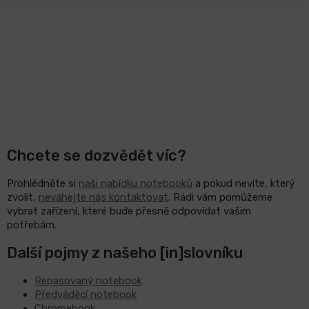
Chcete se dozvědět víc?
Prohlédněte si
naši nabídku notebooků
a pokud nevíte, který
zvolit,
neváhejte nás kontaktovat
. Rádi vám pomůžeme
vybrat zařízení, které bude přesně odpovídat vašim
potřebám.
Další pojmy z našeho [in]slovníku
Repasovaný notebook
Předváděcí notebook
Chromebook