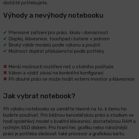
úložiště potřebujete.
Výhody a nevýhody notebooku
✔
Přenosné zařízení pro práci, školu i domácnost
✔
Displej, klávesnice, touchpad i baterie v jednom
✔
Široký výběr modelů podle výkonu a použití
✔
Možnost doplnit příslušenství podle potřeby
✖
Menší možnosti rozšíření než u stolního počítače
✖
Výkon a výdrž závisí na konkrétní konfiguraci
✖
Při dlouhé práci se může hodit externí monitor a klávesnice
Jak vybrat notebook?
Při výběru notebooku se zaměřte hlavně na to, k čemu ho
budete používat. Pro běžnou kancelářskou práci a studium se
hodí spolehlivý model s kvalitní klávesnicí, dostatečnou RAM a
rychlým SSD diskem. Pro hraní her, grafiku nebo náročnější
práci je potřeba sledovat také procesor a grafickou kartu.