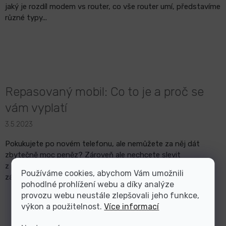
jaký je rozdíl modem vs router, co vše router umí, představíme
různé typy...
Repasovaný mobil: Co to je a proč se
vám vyplatí
3.5.2023
Pokukujete po novém telefonu, ale nemůžete za něj dát
zbytečně moc peněz? Zároveň ale nechcete slevit
z požadavků na kvalitu, výdrž baterky a chcete mít i jistotu
Používáme cookies, abychom Vám umožnili
záruky na mobil. V takovém ...
pohodlné prohlížení webu a díky analýze
provozu webu neustále zlepšovali jeho funkce,
výkon a použitelnost.
Více informací