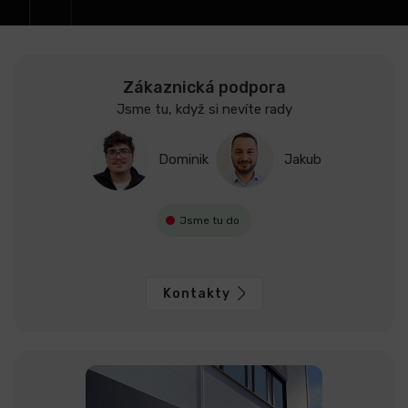
p
r
v
k
y
Zákaznická podpora
v
Jsme tu, když si nevíte rady
ý
p
Dominik
Jakub
i
s
u
Jsme tu do
Kontakty