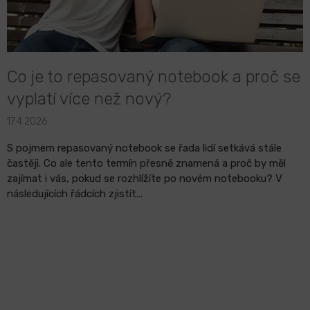
k
ů
LCD
monitory
Co je to repasovaný notebook a proč se
Příslušenství
vyplatí více než nový?
17.4.2026
Značky
S pojmem repasovaný notebook se řada lidí setkává stále
častěji. Co ale tento termín přesně znamená a proč by měl
zajímat i vás, pokud se rozhlížíte po novém notebooku? V
následujících řádcích zjistít...