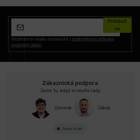
Z
á
Přihlásit
p
se
a
t
Vložením e-mailu souhlasíte s
podmínkami ochrany
osobních údajů
í
Zákaznická podpora
Jsme tu, když si nevíte rady
Dominik
Jakub
Jsme tu do