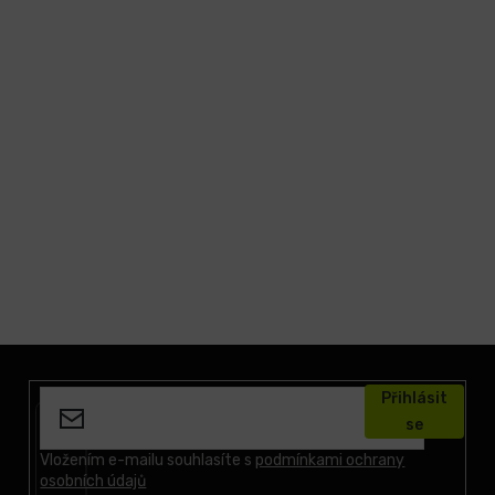
Z
á
Přihlásit
p
se
a
t
Vložením e-mailu souhlasíte s
podmínkami ochrany
osobních údajů
í