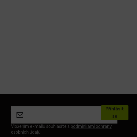
Z
á
Přihlásit
p
se
a
t
Vložením e-mailu souhlasíte s
podmínkami ochrany
osobních údajů
í