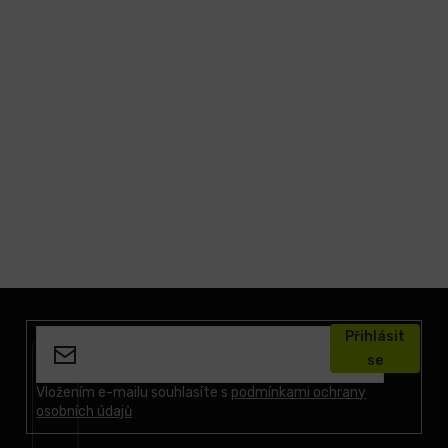
Z
á
Přihlásit
p
se
a
t
Vložením e-mailu souhlasíte s
podmínkami ochrany
osobních údajů
í