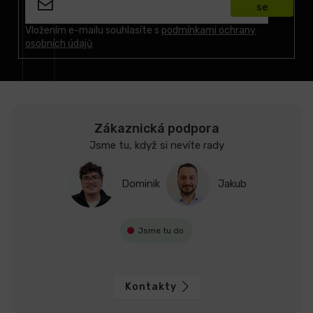
se
a
t
Vložením e-mailu souhlasíte s
podmínkami ochrany
osobních údajů
í
Zákaznická podpora
Jsme tu, když si nevíte rady
Dominik
Jakub
Jsme tu do
Kontakty