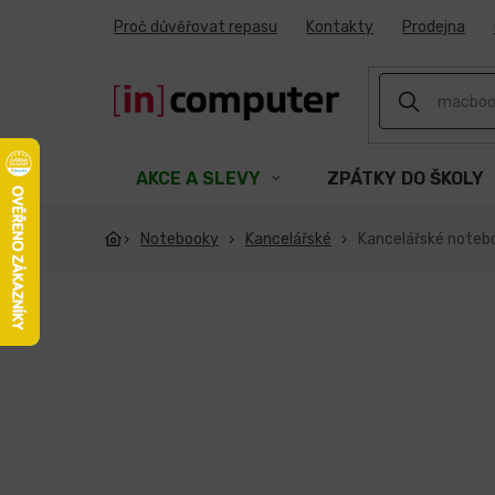
Přejít
Proč důvěřovat repasu
Kontakty
Prodejna
na
obsah
AKCE A SLEVY
ZPÁTKY DO ŠKOLY
Notebooky
Kancelářské
Kancelářské noteb