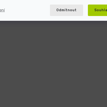
ení
Odmítnout
Souhl