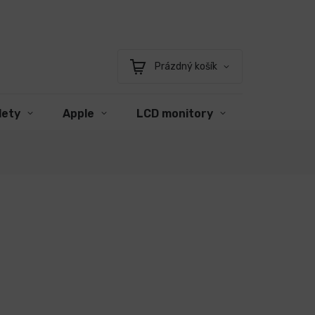
Prázdný košík
Nákupní
košík
lety
Apple
LCD monitory
Příslušens