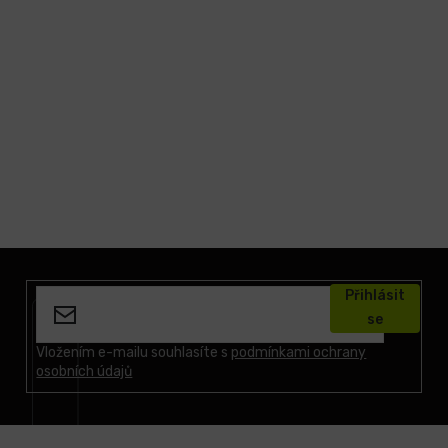
Z
á
Přihlásit
p
se
a
t
Vložením e-mailu souhlasíte s
podmínkami ochrany
osobních údajů
í