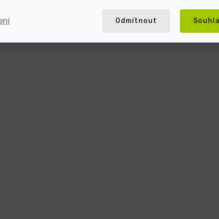
ení
Odmítnout
Souhl