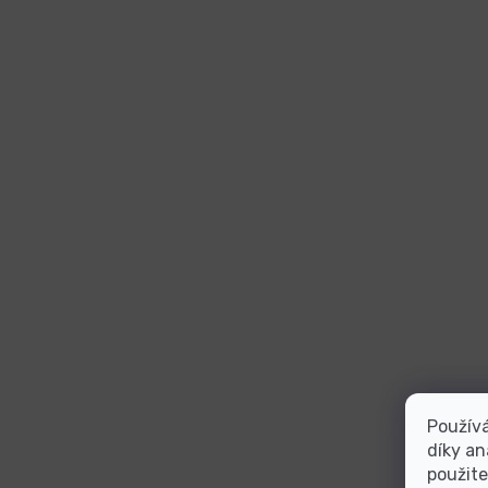
Použív
díky an
použite