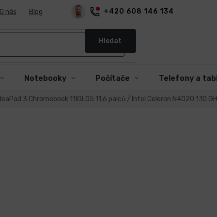
+420 608 146 134
O nás
Blog
Hledat
Notebooky
Počítače
Telefony a tab
eaPad 3 Chromebook 11IGL05 11,6 palců / Intel Celeron N4020 1.10 G