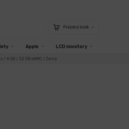
Prázdný košík
Nákupní
košík
lety
Apple
LCD monitory
Příslušens
Hz / 4 GB / 32 GB eMMC / Černá