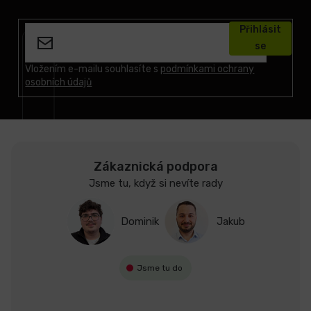
Z
á
Přihlásit
p
se
a
t
Vložením e-mailu souhlasíte s
podmínkami ochrany
osobních údajů
í
Zákaznická podpora
Jsme tu, když si nevíte rady
Dominik
Jakub
Jsme tu do