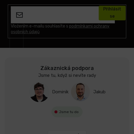
á
Přihlásit
p
se
a
t
Vložením e-mailu souhlasíte s
podmínkami ochrany
osobních údajů
í
Zákaznická podpora
Jsme tu, když si nevíte rady
Dominik
Jakub
Jsme tu do