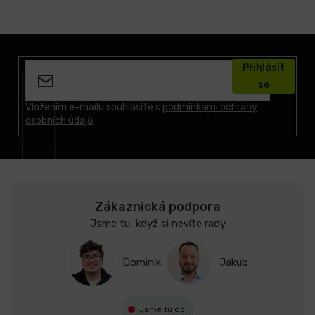
Z
á
Přihlásit
p
se
a
t
Vložením e-mailu souhlasíte s
podmínkami ochrany
osobních údajů
í
Zákaznická podpora
Jsme tu, když si nevíte rady
Dominik
Jakub
Jsme tu do