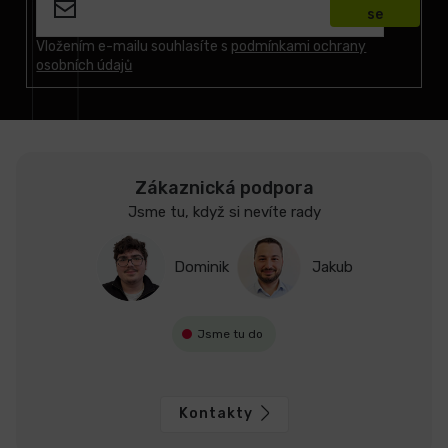
p
se
a
t
Vložením e-mailu souhlasíte s
podmínkami ochrany
osobních údajů
í
Zákaznická podpora
Jsme tu, když si nevíte rady
Dominik
Jakub
Jsme tu do
Kontakty