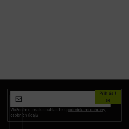
Z
á
Přihlásit
p
se
a
t
Vložením e-mailu souhlasíte s
podmínkami ochrany
osobních údajů
í