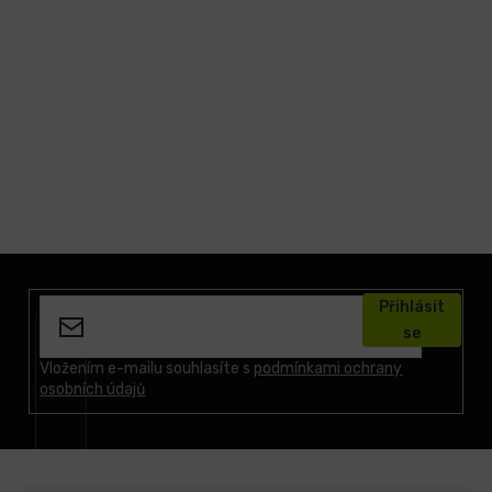
Z
á
Přihlásit
p
se
a
t
Vložením e-mailu souhlasíte s
podmínkami ochrany
osobních údajů
í