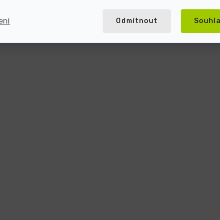
ení
Odmítnout
Souhl