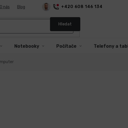
+420 608 146 134
O nás
Blog
Hledat
Notebooky
Počítače
Telefony a tab
omputer