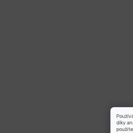
Použív
díky an
použite