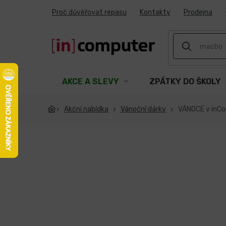
Přejít
Proč důvěřovat repasu
Kontakty
Prodejna
na
obsah
AKCE A SLEVY
ZPÁTKY DO ŠKOLY
Akční nabídka
Vánoční dárky
VÁNOCE v inC