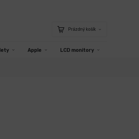
Prázdný košík
Nákupní
košík
lety
Apple
LCD monitory
Příslušens