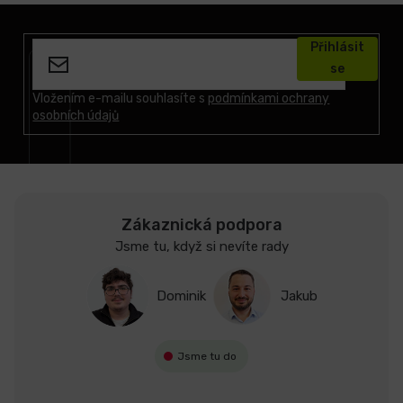
Z
á
Přihlásit
p
se
a
t
Vložením e-mailu souhlasíte s
podmínkami ochrany
osobních údajů
í
Zákaznická podpora
Jsme tu, když si nevíte rady
Dominik
Jakub
Jsme tu do