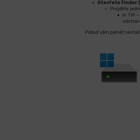
Otevřete Finder 
Projděte jedn
in TIP –
odstran
Pokud vám paměť nestačí 