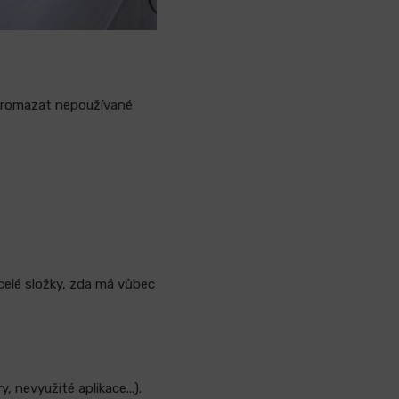
promazat nepoužívané
 celé složky, zda má vůbec
 nevyužité aplikace...).