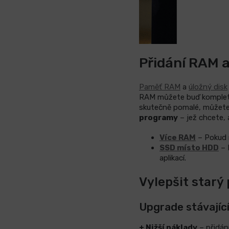
Přidání RAM 
Paměť RAM
a
úložný disk
RAM můžete buď komple
skutečně pomalé, můžete 
programy
– jež chcete, 
Více RAM
– Pokud
SSD místo HDD
– 
aplikací.
Vylepšit starý
Upgrade stávajíc
+ Nižší náklady
– přidán