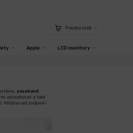
Prázdný košík
Nákupní
košík
lety
Apple
LCD monitory
Příslušens
systému,
zasekané
hlo způsobovat a také
. Většina rad zodpoví i