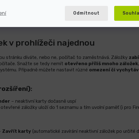
ení
Odmítnout
Souhl
y systému – Uživatelé a skupiny – Přihlášení
. Zakažte spouš
ek v prohlížeči najednou
u stránku díváte, nebo ne, počítač to zaměstnává. Záložky
zabí
počítače. Snažte se tedy nemít
otevřeno příliš mnoho záložek
systému. Případně můžete nastavit různé
omezení či vychytá
ozšíření)
:
nder
– neaktivní karty dočasně uspí
tevřené záložky uloží do 1 seznamu a tím uvolní paměť (i pro Fir
–
Zavřít karty
(automatické zavírání neaktivní záložek po určité 