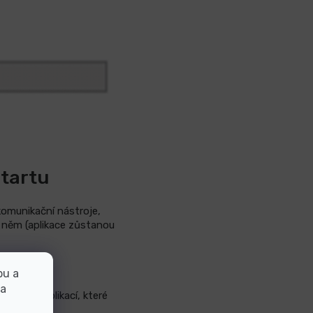
startu
 komunikační nástroje,
o něm (aplikace zůstanou
bu a
 a
pouštění aplikací, které