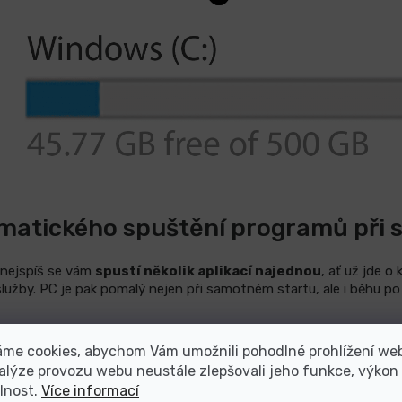
matického spuštění programů při 
 nejspíš se vám
spustí několik aplikací najednou
, ať už jde o
lužby. PC je pak pomalý nejen při samotném startu, ale i běhu p
áme cookies, abychom Vám umožnili pohodlné prohlížení we
alýze provozu webu neustále zlepšovali jeho funkce, výkon
úloh
(Ctrl + Shift + Esc) a přejděte do „
Po spuštění“
. Zakažte s
lnost.
Více informací
e.