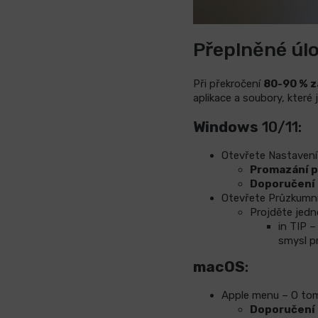
Přeplněné úlo
Při překročení
80-90 % z
aplikace a soubory, které j
Windows
10/11:
Otevřete Nastavení
Promazání 
Doporučení 
Otevřete Průzkumn
Projděte jedn
in TIP –
smysl p
macOS
:
Apple menu – O tom
Doporučení 