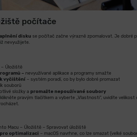
žiště počítače
aplnění disku
se počítač začne výrazně zpomalovat. Je dobré 
iž nevyužijete.
 – Úložiště
programů –
nevyužívané aplikace a programy smažte
k vyčištění
– systém poradí, co by bylo dobré promazat
ík souborů
otlivé složky a
promažte nepoužívané soubory
 klikněte pravým tlačítkem a vyberte „Vlastnosti“, uvidíte velikost
rocházet.
to Macu – Úložiště – Spravovat úložiště
pro optimalizaci
– macOS navrhne, co lze smazat (velké soubory,