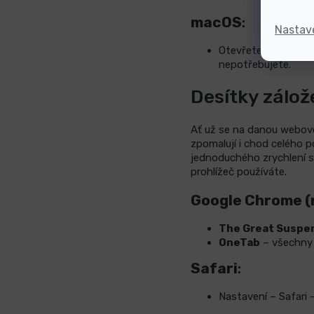
macOS
:
Nastav
Otevřete
Předvolb
nepotřebujete.
Desítky zálož
Ať už se na danou webovo
zpomalují i chod celého 
jednoduchého zrychlení 
prohlížeč používáte.
Google Chrome (r
The Great Suspe
OneTab
– všechny o
Safari
:
Nastavení – Safari 