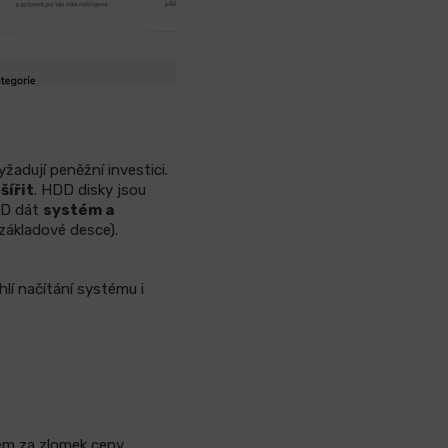
yžadují peněžní investici.
šířit
. HDD disky jsou
SD dát
systém a
(základové desce).
hlí načítání systému i
ém za zlomek ceny