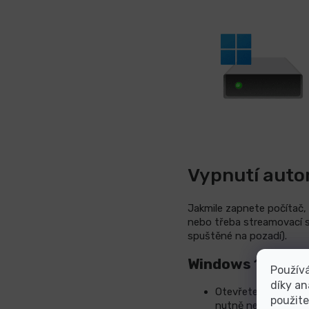
Vypnutí auto
Jakmile zapnete počítač,
nebo třeba streamovací s
spuštěné na pozadí).
Windows
10/11:
Použív
díky an
Otevřete
Správce 
použite
nutně nepotřebujet