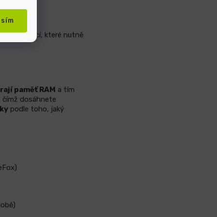
asím
tění aplikací, které nutně
rají paměť RAM
a tím
, čímž dosáhnete
vky
podle toho, jaký
eFox)
době)