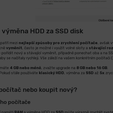
a výměna HDD za SSD disk
patří mezi
nejlepší způsoby pro zrychlení počítače
, avšak v
tně
vyměnit
, často je možné i využít volné sloty a
stávající roz
pořídit nový a stávající vyměnit, případně ponechat oba a na S
aby se načítaly rychleji. Vše záleží na vašem konkrétním počítači 
 máte
4 GB nebo méně
, zvažte upgrade na
8 GB nebo 16 GB
.
Pokud stále používáte
klasický HDD
, výměna za
SSD
až
5x
zryc
 počítač nebo koupit nový?
ího počítače
í paměti
RAM
a výměna HDD za
SSD
může výrazně zrychlit syst