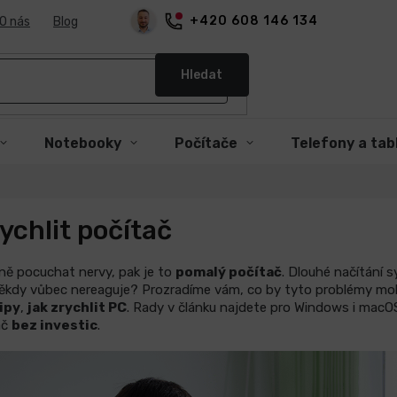
+420 608 146 134
O nás
Blog
Hledat
Notebooky
Počítače
Telefony a tab
rychlit počítač
ně pocuchat nervy, pak je to
pomalý počítač
. Dlouhé načítání 
ěkdy vůbec nereaguje? Prozradíme vám, co by tyto problémy mo
ipy
,
jak zrychlit PC
. Rady v článku najdete pro Windows i macOS
ač
bez investic
.