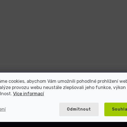
atel repasované elektroniky s více než 2
áme cookies, abychom Vám umožnili pohodlné prohlížení we
alýze provozu webu neustále zlepšovali jeho funkce, výkon
lnost.
Více informací
5000+ spokojených
Přes 20 let na trhu
zákazníků
ení
Odmítnout
Souhl