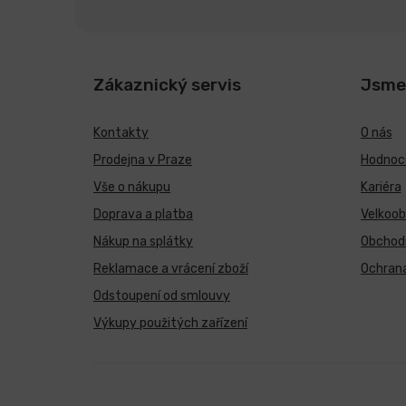
Zákaznický servis
Jsme
Kontakty
O nás
Prodejna v Praze
Hodnoce
Vše o nákupu
Kariéra
Doprava a platba
Velkoo
Nákup na splátky
Obchod
Reklamace a vrácení zboží
Ochrana
Odstoupení od smlouvy
Výkupy použitých zařízení