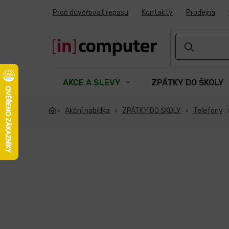
Přejít
Proč důvěřovat repasu
Kontakty
Prodejna
na
obsah
AKCE A SLEVY
ZPÁTKY DO ŠKOLY
Akční nabídka
ZPÁTKY DO ŠKOLY
Telefony