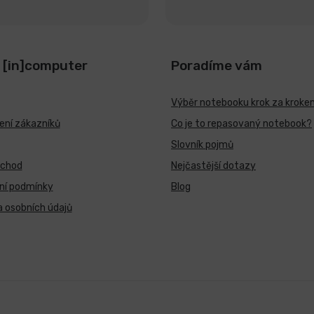
 [in]computer
Poradíme vám
Výběr notebooku krok za kroke
ní zákazníků
Co je to repasovaný notebook?
Slovník pojmů
bchod
Nejčastější dotazy
ní podmínky
Blog
 osobních údajů