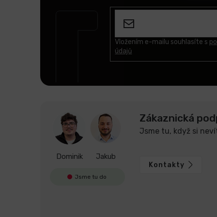
á
p
a
t
Vložením e-mailu souhlasíte s
po
údajů
í
Zákaznická pod
Jsme tu, když si neví
Dominik
Jakub
Kontakty
Jsme tu do