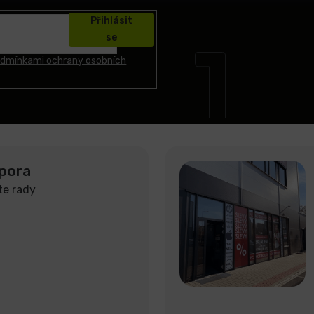
Přihlásit
se
dmínkami ochrany osobních
pora
te rady