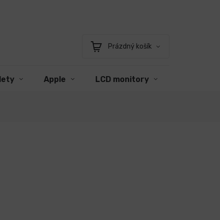
Prázdný košík
Nákupní
košík
lety
Apple
LCD monitory
Příslušens